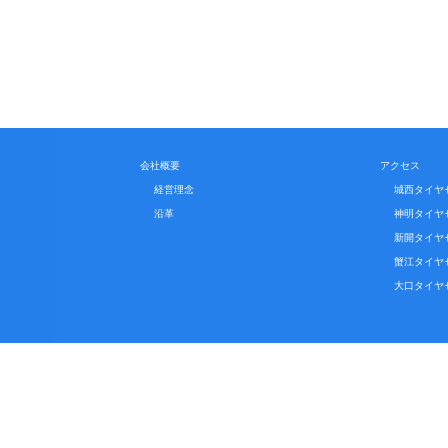
会社概要
アクセス
経営理念
城西タイヤ
沿革
神明タイヤ
新開タイヤ
蟹江タイヤ
大口タイヤ